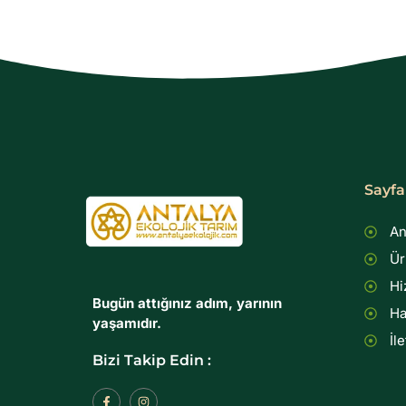
Sayfa
An
Ür
Hi
Bugün attığınız adım, yarının
Ha
yaşamıdır.
İl
Bizi Takip Edin :
F
I
a
n