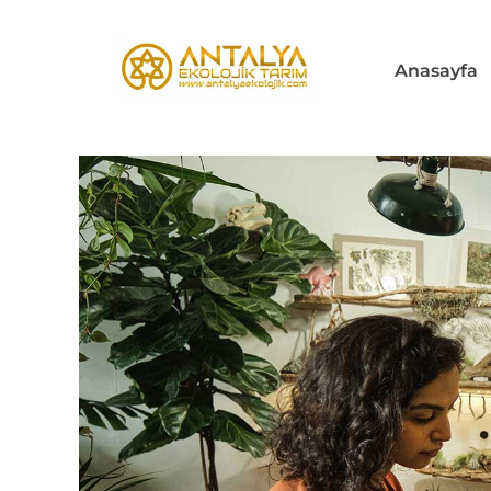
İçeriğe
atla
Anasayfa