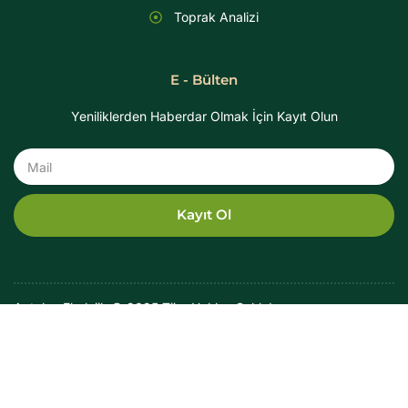
Toprak Analizi
E - Bülten
Yeniliklerden Haberdar Olmak İçin Kayıt Olun
Mail
Kayıt Ol
Antalya Ekolojik © 2025 Tüm Hakları Saklıdır
Next Medya ve
Yazılım Ajansı
@ | 2025