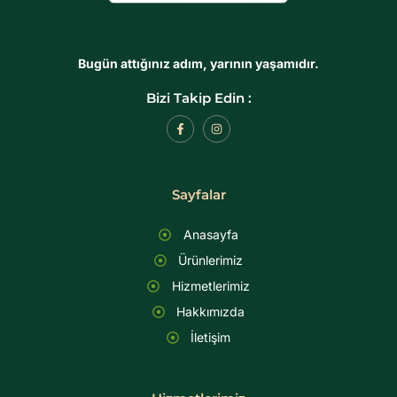
Bugün attığınız adım, yarının yaşamıdır.
Bizi Takip Edin :
F
I
a
n
c
s
e
t
b
a
o
g
Sayfalar
o
r
k
a
-
m
f
Anasayfa
Ürünlerimiz
Hizmetlerimiz
Hakkımızda
İletişim