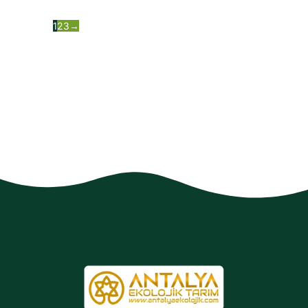
1
2
3
→